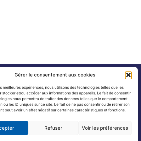
Gérer le consentement aux cookies
Coordonnées
les meilleures expériences, nous utilisons des technologies telles que les
 stocker et/ou accéder aux informations des appareils. Le fait de consentir
13, rue de la République – 54320 Maxéville
ologies nous permettra de traiter des données telles que le comportement
n ou les ID uniques sur ce site. Le fait de ne pas consentir ou de retirer son
 peut avoir un effet négatif sur certaines caractéristiques et fonctions.
03 83 17 66 66
contact@jbthiery.asso.fr
cepter
Refuser
Voir les préférences