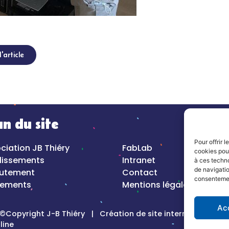
'article
an du site
Pour offrir 
ciation JB Thiéry
FabLab
cookies pour
lissements
Intranet
à ces techn
de navigatio
rutement
Contact
consentement
nements
Mentions légales
Ac
©Copyright J-B Thiéry |
Création de site internet, Keole &
line