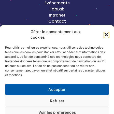
Événements
FabLab
Intranet
Contact
Mentions légales
Gérer le consentement aux
cookies
2023©Copyright J-B Thiéry |
Création de
site internet, Keole & Gazoline
Pour offrir les meilleures expériences, nous utilisons des technologies
telles que les cookies pour stocker et/ou accéder aux informations des
appareils. Le fait de consentir à ces technologies nous permettra de
Coordonnées
traiter des données telles que le comportement de navigation ou les ID
uniques sur ce site. Le fait de ne pas consentir ou de retirer son
consentement peut avoir un effet négatif sur certaines caractéristiques
13, rue de la République – 54320
et fonctions.
Maxéville
Accepter
03 83 17 66 66
Refuser
contact@jbthiery.asso.fr
Voir les préférences