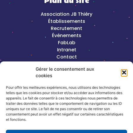
Plan du site
Association JB Thiéry
Établissements
Recrutement
Événements
FabLab
Intranet
Contact
Mentions légales
Gérer le consentement aux
cookies
2023©Copyright J-B Thiéry |
Création de
site internet, Keole & Gazoline
Pour offrir les meilleures expériences, nous utilisons des technologies
telles que les cookies pour stocker et/ou accéder aux informations des
appareils. Le fait de consentir à ces technologies nous permettra de
Coordonnées
traiter des données telles que le comportement de navigation ou les ID
uniques sur ce site. Le fait de ne pas consentir ou de retirer son
consentement peut avoir un effet négatif sur certaines caractéristiques
13, rue de la République – 54320
et fonctions.
Maxéville