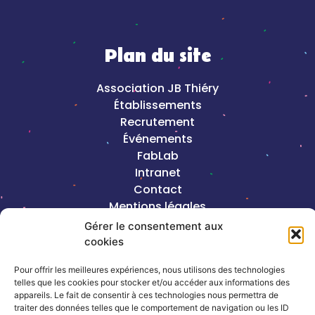
Plan du site
Association JB Thiéry
Établissements
Recrutement
Événements
FabLab
Intranet
Contact
Mentions légales
Gérer le consentement aux
cookies
2023©Copyright J-B Thiéry |
Création de
site internet, Keole & Gazoline
Pour offrir les meilleures expériences, nous utilisons des technologies
telles que les cookies pour stocker et/ou accéder aux informations des
Coordonnées
appareils. Le fait de consentir à ces technologies nous permettra de
traiter des données telles que le comportement de navigation ou les ID