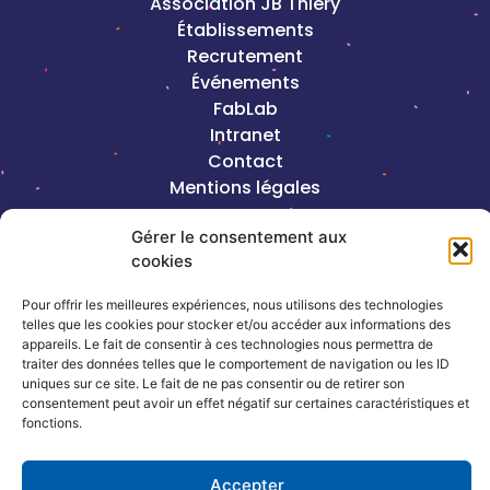
Association JB Thiéry
Établissements
Recrutement
Événements
FabLab
Intranet
Contact
Mentions légales
Gérer le consentement aux
2023©Copyright J-B Thiéry |
Création de
cookies
site internet, Keole & Gazoline
Pour offrir les meilleures expériences, nous utilisons des technologies
Coordonnées
telles que les cookies pour stocker et/ou accéder aux informations des
appareils. Le fait de consentir à ces technologies nous permettra de
traiter des données telles que le comportement de navigation ou les ID
13, rue de la République – 54320
uniques sur ce site. Le fait de ne pas consentir ou de retirer son
consentement peut avoir un effet négatif sur certaines caractéristiques et
Maxéville
fonctions.
03 83 17 66 66
Accepter