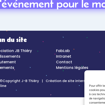
an du site
ciation JB Thiéry
FabLab
lissements
Intranet
rutement
Contact
nements
Mentions légales
©Copyright J-B Thiéry |
Création de site internet, Keole &
line
Pour offrir 
cookies pour
à ces techn
de navigatio
consentement