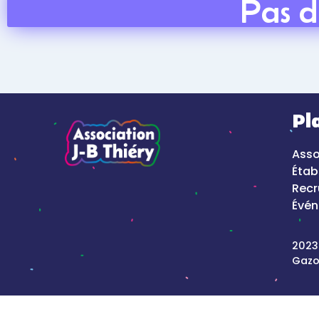
Pl
Asso
Étab
Rec
Évé
2023
Gazo