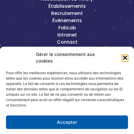
Établissements
Recrutement
Événements
FabLab
Intranet
Contact
Mentions légales
Gérer le consentement aux
cookies
2023©Copyright J-B Thiéry |
Création de
site internet, Keole & Gazoline
Pour offrir les meilleures expériences, nous utilisons des technologies
telles que les cookies pour stocker et/ou accéder aux informations des
appareils. Le fait de consentir à ces technologies nous permettra de
Coordonnées
traiter des données telles que le comportement de navigation ou les ID
uniques sur ce site. Le fait de ne pas consentir ou de retirer son
consentement peut avoir un effet négatif sur certaines caractéristiques
13, rue de la République – 54320
et fonctions.
Maxéville
Accepter
03 83 17 66 66