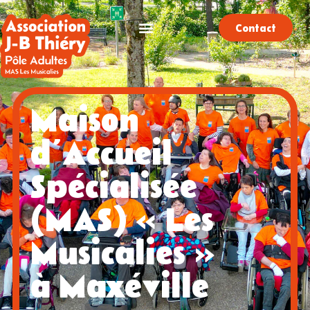
Contact
Maison
d’Accueil
Spécialisée
(MAS) « Les
Musicalies »
à Maxéville