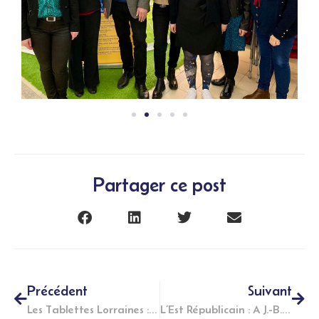
Partager ce post
Précédent
Suivant
Les Tablettes Lorraines : Un four 3D au Fablab
L’Est Républicain : A J.-B.-Thiéry, le personnel à l’honneur