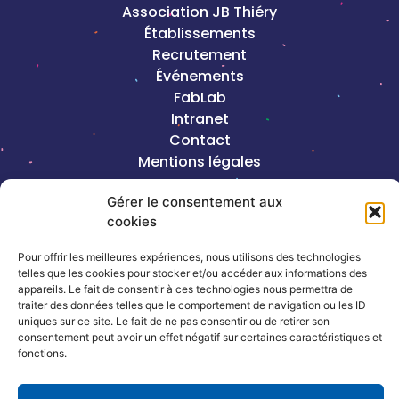
Association JB Thiéry
Établissements
Recrutement
Événements
FabLab
Intranet
Contact
Mentions légales
Gérer le consentement aux
2023©Copyright J-B Thiéry |
Création de
cookies
site internet, Keole & Gazoline
Pour offrir les meilleures expériences, nous utilisons des technologies
Coordonnées
telles que les cookies pour stocker et/ou accéder aux informations des
appareils. Le fait de consentir à ces technologies nous permettra de
traiter des données telles que le comportement de navigation ou les ID
13, rue de la République – 54320
uniques sur ce site. Le fait de ne pas consentir ou de retirer son
consentement peut avoir un effet négatif sur certaines caractéristiques et
Maxéville
fonctions.
03 83 17 66 66