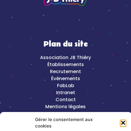
Plan du site
Association JB Thiéry
Établissements
Recrutement
Événements
FabLab
Intranet
Contact
Mentions légales
Gérer le consentement aux
2023©Copyright J-B Thiéry |
Création de
cookies
site internet, Keole & Gazoline