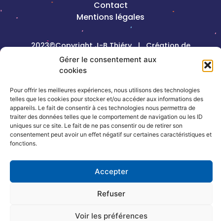
Contact
Mentions légales
2023©Copyright J-B Thiéry |
Création de
site internet, Keole & Gazoline
Gérer le consentement aux
cookies
Coordonnées
Pour offrir les meilleures expériences, nous utilisons des technologies
telles que les cookies pour stocker et/ou accéder aux informations des
13, rue de la République – 54320
appareils. Le fait de consentir à ces technologies nous permettra de
traiter des données telles que le comportement de navigation ou les ID
Maxéville
uniques sur ce site. Le fait de ne pas consentir ou de retirer son
consentement peut avoir un effet négatif sur certaines caractéristiques et
fonctions.
03 83 17 66 66
contact@jbthiery.asso.fr
Accepter
Refuser
Voir les préférences