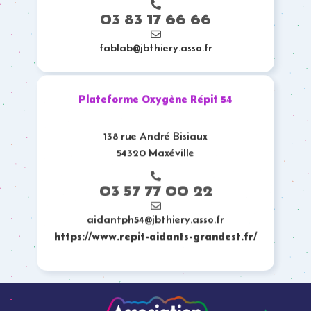
03 83 17 66 66
fablab@jbthiery.asso.fr
Plateforme Oxygène Répit 54
138 rue André Bisiaux
54320 Maxéville
03 57 77 00 22
aidantph54@jbthiery.asso.fr
https://www.repit-aidants-grandest.fr/