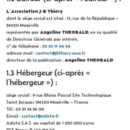
L’Association J-B Thiéry
dont le siège social est situé :
13, rue de la République –
54320 Maxéville
Angeline THEOBALD
représentée par
, en sa qualité
de Directrice Générale par intérim,
n° de téléphone :
03 83 17 66 66
adresse mail :
contact@jbthiery.asso.fr
Angeline THEOBALD
directeur de la publication :
1.3 Hébergeur (ci-après «
l’hébergeur ») :
siège social : 9 rue Blaise Pascal Site Technologique
Saint Jacques 154320 Maxéville – France
Tél : 03 57 54 54 00
Email :
contact@adista.fr
Adista S.A.S. au capital de 1 250 000 euros
RCS Nancy B 323 159 715