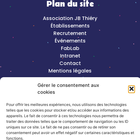
Plan du site
Association JB Thiéry
Établissements
Recrutement
Événements
FabLab
Intranet
Contact
Mentions légales
Gérer le consentement aux
2023©Copyright J-B Thiéry |
Création de
cookies
site internet, Keole & Gazoline
Pour offrir les meilleures expériences, nous utilisons des technologies
Coordonnées
telles que les cookies pour stocker et/ou accéder aux informations des
appareils. Le fait de consentir à ces technologies nous permettra de
traiter des données telles que le comportement de navigation ou les ID
13, rue de la République – 54320
uniques sur ce site. Le fait de ne pas consentir ou de retirer son
consentement peut avoir un effet négatif sur certaines caractéristiques et
Maxéville
fonctions.