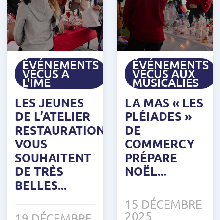
ÉVÉNEMENTS
ÉVÉNEMENTS
VÉCUS À
VÉCUS AUX
L'IME
MUSICALIES
LES JEUNES
LA MAS « LES
DE L’ATELIER
PLÉIADES »
RESTAURATION
DE
VOUS
COMMERCY
SOUHAITENT
PRÉPARE
DE TRÈS
NOËL...
BELLES...
15 DÉCEMBRE
2025
19 DÉCEMBRE