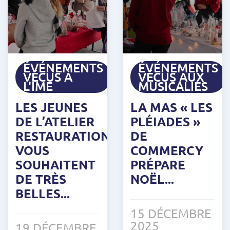
ÉVÉNEMENTS
ÉVÉNEMENTS
VÉCUS À
VÉCUS AUX
L'IME
MUSICALIES
LES JEUNES
LA MAS « LES
DE L’ATELIER
PLÉIADES »
RESTAURATION
DE
VOUS
COMMERCY
SOUHAITENT
PRÉPARE
DE TRÈS
NOËL...
BELLES...
15 DÉCEMBRE
2025
19 DÉCEMBRE