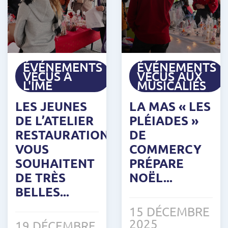
ÉVÉNEMENTS
ÉVÉNEMENTS
VÉCUS À
VÉCUS AUX
L'IME
MUSICALIES
LES JEUNES
LA MAS « LES
DE L’ATELIER
PLÉIADES »
RESTAURATION
DE
VOUS
COMMERCY
SOUHAITENT
PRÉPARE
DE TRÈS
NOËL...
BELLES...
15 DÉCEMBRE
2025
19 DÉCEMBRE